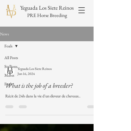
Yeguada Los Siete Reinos
PRE Horse Breeding
News
Foals
All Posts
Stallions
Yeguada Los Siete Reinos
Jun 16, 2024
Mares
Foals
What is the job of a breeder?
Récit de 24h dans la vie d'un éleveur de chevaux..